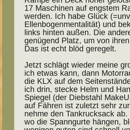
17 Maschinen auf engstem 
werden. Ich habe Glück (=un
Ellenbogenmentalität) und b
links hinten außen. Die ande
genügend Platz, um von ihren
Das ist echt blöd geregelt.
Jetzt schlägt wieder meine g
ich etwas kann, dann Motorrad
die KLX auf dem Seitenstände
ich drin, stecke Helm und Ha
Spiegel (der Diebstahl MakeU
auf Fähren ist zuletzt sehr z
nehme den Tankrucksack ab. 
wo die Spanngurte hängen, bl
wenigen guten sind schnell ve