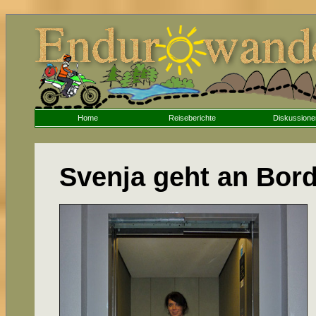
Home
Reiseberichte
Diskussione
Svenja geht an Bor